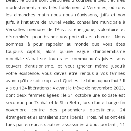
Deauville où se sont déroulées 2 courses à pied ; et très
modestement, mais très fidèlement à Versailles, où tous
les dimanches matin nous nous réunissons, juifs et non
juifs, à l’initiative de Muriel Veslic, conseillère municipale à
Versailles membre de l’Aciv, si énergique, volontaire et
déterminée, pour brandir vos portraits et chanter. Nous
sommes là pour rappeler au monde que vous êtes
toujours captifs, alors qu’une vague d’antisémitisme
mondiale s’abat sur toutes les communautés juives sous
couvert d’antisionisme, et veut ignorer même jusqu’à
votre existence. Vous devez être rendus à vos familles
avant qu’il ne soit trop tard. Quel est le bilan aujourd’hui ? Il
y a eu 124 libérations : 4 avant la trêve de novembre 2023,
dont deux femmes âgées ; le 31 octobre une soldate est
secourue par Tsahal et le Shin Beth ; lors d’un échange fin
novembre contre des prisonniers palestiniens, 24
étrangers et 81 israéliens sont libérés. Trois, hélas ont été
tués par erreur, six autres assassinés à bout portant ; 11