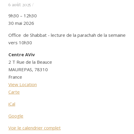
6 août 2025
/
Office
9h30
–
12h30
du
30 mai 2026
Samedi
Office de Shabbat - lecture de la parachah de la semaine
Matin
vers 10h30
Centre AViv
2 T Rue de la Beauce
MAUREPAS
,
78310
France
View Location
Centre
Carte
AViv
iCal
Google
Voir le calendrier complet