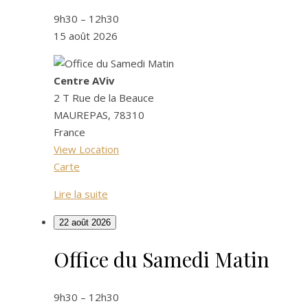
Samedi
9h30
–
12h30
Matin
15 août 2026
Centre AViv
2 T Rue de la Beauce
MAUREPAS
,
78310
France
View Location
Centre
Carte
AViv
Lire la suite
22 août 2026
Office du Samedi Matin
Office
du
Samedi
9h30
–
12h30