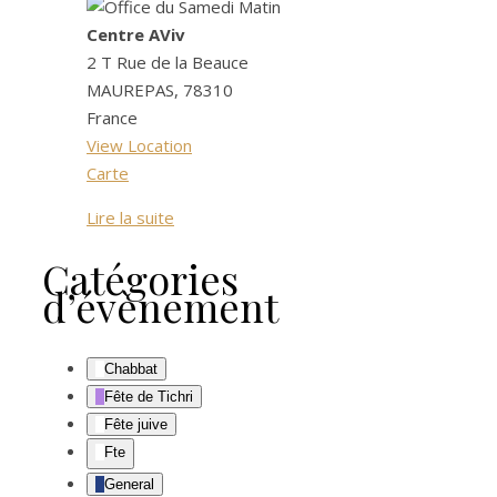
Centre AViv
2 T Rue de la Beauce
MAUREPAS
,
78310
France
View Location
Centre
Carte
AViv
Lire la suite
Catégories
d’évènement
Chabbat
Fête de Tichri
Fête juive
Fte
General