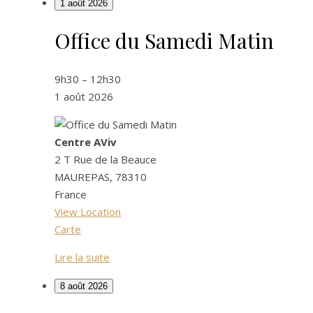
1 août 2026
Office du Samedi Matin
Office
du
Samedi
9h30
–
12h30
Matin
1 août 2026
Centre AViv
2 T Rue de la Beauce
MAUREPAS
,
78310
France
View Location
Centre
Carte
AViv
Lire la suite
8 août 2026