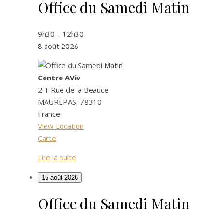
Office du Samedi Matin
Office
du
Samedi
9h30
–
12h30
Matin
8 août 2026
Centre AViv
2 T Rue de la Beauce
MAUREPAS
,
78310
France
View Location
Centre
Carte
AViv
Lire la suite
15 août 2026
Office du Samedi Matin
Office
du