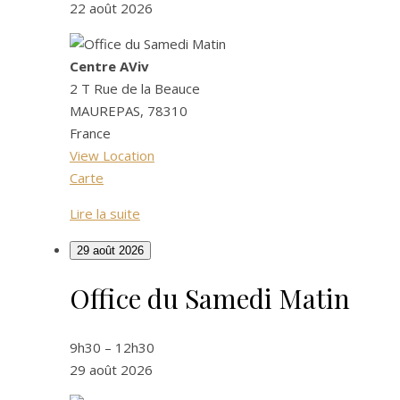
Matin
22 août 2026
Centre AViv
2 T Rue de la Beauce
MAUREPAS
,
78310
France
View Location
Centre
Carte
AViv
Lire la suite
29 août 2026
Office du Samedi Matin
Office
du
Samedi
9h30
–
12h30
Matin
29 août 2026