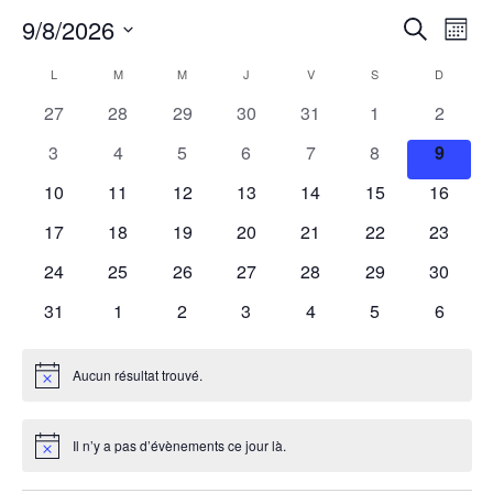
9/8/2026
Rech
Na
Recherche
Mois
Sélectionnez
de
une
Calendrier
L
LUNDI
M
MARDI
M
MERCREDI
J
JEUDI
V
VENDREDI
S
SAMEDI
et
D
DIMANC
date.
0
0
0
0
0
0
0
27
28
29
30
31
1
2
vu
de
navig
évènements
évènements
évènements
évènements
évènements
évènements
évènem
0
0
0
0
0
0
0
3
4
5
6
7
8
9
Év
évènements
évènements
évènements
évènements
évènements
évènements
évène
Évènements
de
0
0
0
0
0
0
0
10
11
12
13
14
15
16
évènements
évènements
évènements
évènements
évènements
évènements
évènem
0
0
0
0
0
0
0
17
18
19
20
21
22
23
vues
évènements
évènements
évènements
évènements
évènements
évènements
évènem
0
0
0
0
0
0
0
24
25
26
27
28
29
30
Évèn
évènements
évènements
évènements
évènements
évènements
évènements
évènem
0
0
0
0
0
0
0
31
1
2
3
4
5
6
évènements
évènements
évènements
évènements
évènements
évènements
évènem
Aucun résultat trouvé.
Notice
Il n’y a pas d’évènements ce jour là.
Notice