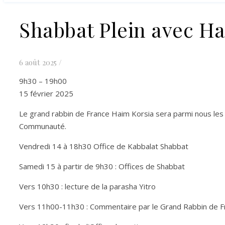
Shabbat Plein avec H
6 août 2025
/
Shabbat
9h30
–
19h00
Plein
15 février 2025
avec
Le grand rabbin de France Haim Korsia sera parmi nous les
Haim
Communauté.
Korsia
Vendredi 14 à 18h30 Office de Kabbalat Shabbat
Samedi 15 à partir de 9h30 : Offices de Shabbat
Vers 10h30 : lecture de la parasha Yitro
Vers 11h00-11h30 : Commentaire par le Grand Rabbin de F